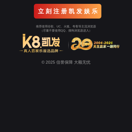
立 刻 注 册 凯 发 娱 乐
推荐使用谷歌、UC、火狐、夸客等主流浏览器
（尽量不要使用QQ、搜狗浏览器进入）
© 2025 信誉保障 大额无忧