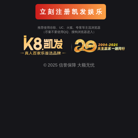
膨胀水箱RP250
意大利进口不锈钢膨胀罐
国产
进口气囊式膨胀罐