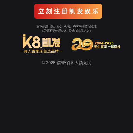
幕|聊城研发投入强度达312%
2月21日从市科技局了解到ღ★，今年以来ღ★，全市研发投入强度
%ღ★，列全省第4位ღ★，高新技术产业产值占规上工业产值比重达到