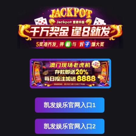
凯发娱乐官网入口1
凯发娱乐官网入口2